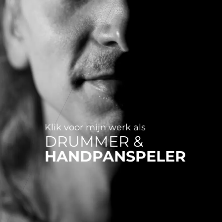
Klik voor mijn werk als
DRUMMER &
HANDPAN­SPELER