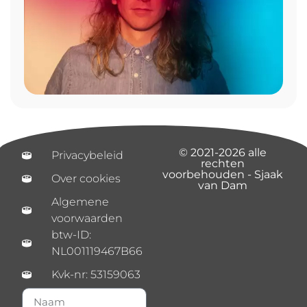
© 2021-2026 alle
Privacybeleid
rechten
voorbehouden - Sjaak
Over cookies
van Dam
Algemene
voorwaarden
btw-ID:
NL001119467B66
Kvk-nr: 53159063