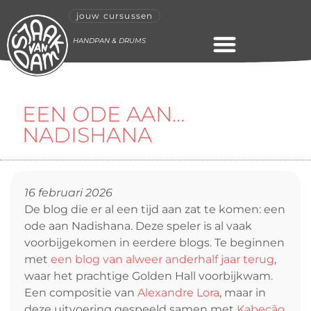
jouw cursussen
HANDPAN & DRUMS
ONLINE CURSUS
EEN ODE AAN…
NADISHANA
16 februari 2026
De blog die er al een tijd aan zat te komen: een
ode aan Nadishana. Deze speler is al vaak
voorbijgekomen in eerdere blogs. Te beginnen
met
een blog van alweer anderhalf jaar terug
,
waar het prachtige Golden Hall voorbijkwam.
Een compositie van
Alexandre Lora
, maar in
deze uitvoering gespeeld samen met
Kabeção
,