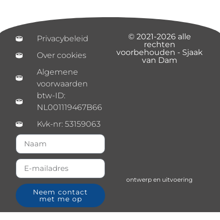
© 2021-2026 alle
Privacybeleid
rechten
voorbehouden - Sjaak
Over cookies
van Dam
Algemene
voorwaarden
btw-ID:
NL001119467B66
Kvk-nr: 53159063
ontwerp en uitvoering
Neem contact
met me op