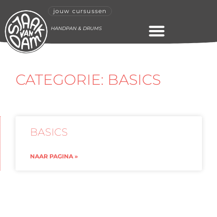
jouw cursussen
HANDPAN & DRUMS
ONLINE CURSUS
CATEGORIE: BASICS
BASICS
NAAR PAGINA »