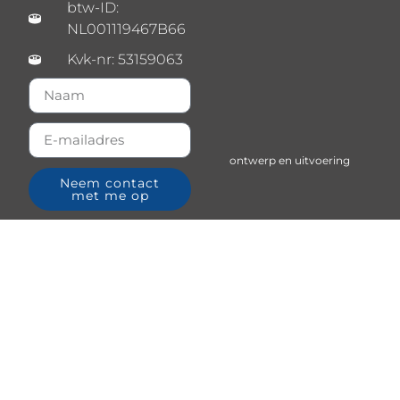
btw-ID:
NL001119467B66
Kvk-nr: 53159063
ontwerp en uitvoering
Neem contact
met me op