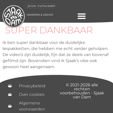
jouw cursussen
HANDPAN & DRUMS
SUPER DANKBAAR
ONLINE CURSUS
Ik ben super dankbaar voor de duidelijke
lespakketten, die hebben me echt verder geholpen.
De video’s zijn duidelijk, fijn dat ze deels van bovenaf
gefilmd zijn. Bovendien vind ik Sjaak’s vibe ook
gewoon heel aangenaam.
© 2021-2026 alle
Privacybeleid
rechten
voorbehouden - Sjaak
Over cookies
van Dam
Algemene
voorwaarden