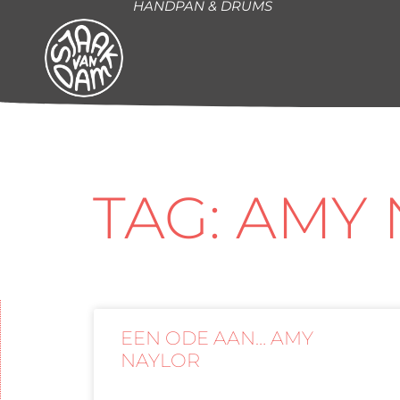
HANDPAN & DRUMS
TAG: AMY
EEN ODE AAN… AMY
NAYLOR