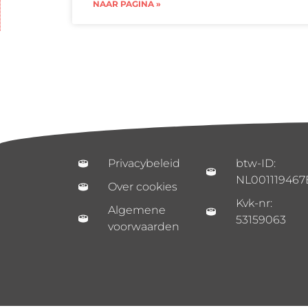
NAAR PAGINA »
Privacybeleid
btw-ID:
NL001119467
Over cookies
Kvk-nr:
Algemene
53159063
voorwaarden