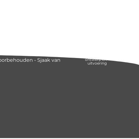
voorbehouden - Sjaak van
ontwerp en
uitvoering