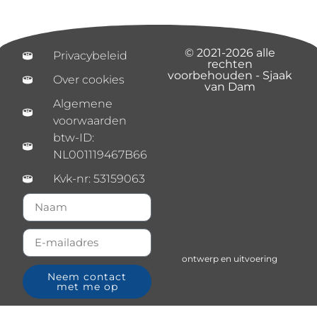
© 2021-2026 alle
Privacybeleid
rechten
voorbehouden - Sjaak
Over cookies
van Dam
Algemene
voorwaarden
btw-ID:
NL001119467B66
Kvk-nr: 53159063
ontwerp en uitvoering
Neem contact
met me op