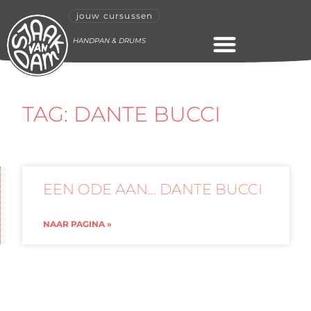
jouw cursussen
HANDPAN & DRUMS
ONLINE CURSUS
TAG: DANTE BUCCI
EEN ODE AAN… DANTE BUCCI
NAAR PAGINA »