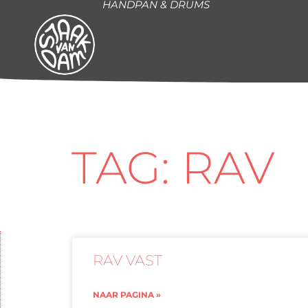
HANDPAN & DRUMS
TAG: RAV
RAV VAST
NAAR PAGINA »