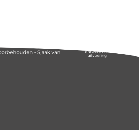
voorbehouden - Sjaak van
ontwerp en
uitvoering