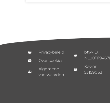
Privacybeleid
btw-ID:
NL001119467
Over cookies
Kvk-nr:
Algemene
53159063
voorwaarden