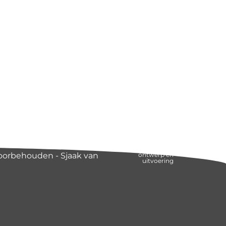
voorbehouden - Sjaak van
ontwerp en
uitvoering