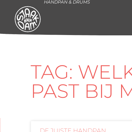
HANDPAN & DRUMS
TAG: WE
PAST BIJ M
DE JUISTE HANDPAN