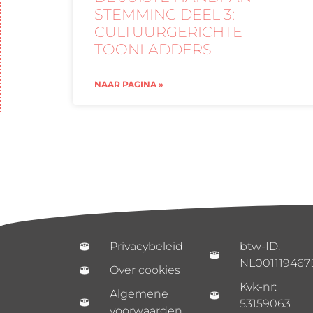
STEMMING DEEL 3:
CULTUURGERICHTE
TOONLADDERS
NAAR PAGINA »
Privacybeleid
btw-ID:
NL001119467
Over cookies
Kvk-nr:
Algemene
53159063
voorwaarden