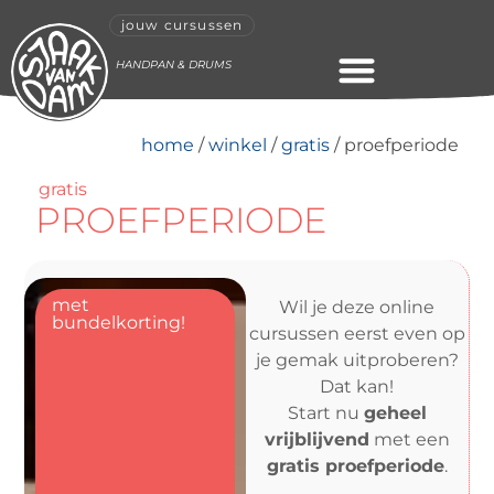
jouw cursussen
HANDPAN & DRUMS
ONLINE CURSUS
home
/
winkel
/
gratis
/ proefperiode
gratis
PROEFPERIODE
met
Wil je deze online
bundelkorting!
cursussen eerst even op
je gemak uitproberen?
Dat kan!
Start nu
geheel
vrijblijvend
met een
gratis proefperiode
.