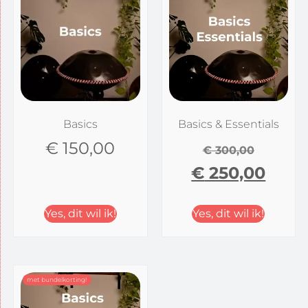
Basics
Basics & Essentials
€
150,00
€
300,00
€
250,00
Yes, dit wil ik!
Yes, dit wil ik!
met bundelkorting!