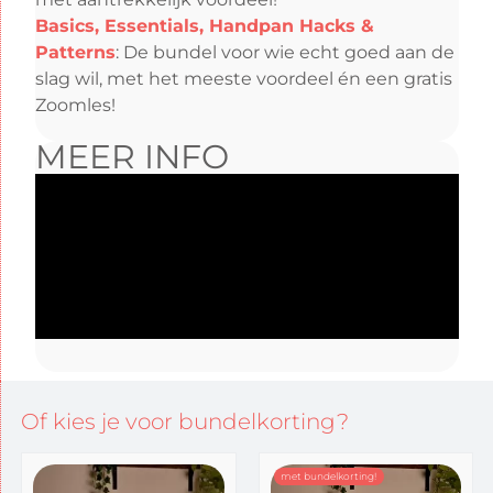
Basics, Essentials, Handpan Hacks &
Patterns
: De bundel voor wie echt goed aan de
slag wil, met het meeste voordeel én een gratis
Zoomles!
MEER INFO
Of kies je voor bundelkorting?
met bundelkorting!