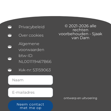
© 2021-2026 alle
Privacybeleid
rechten
voorbehouden - Sjaak
Over cookies
van Dam
Algemene
voorwaarden
btw-ID:
NL001119467B66
Kvk-nr: 53159063
ontwerp en uitvoering
Neem contact
met me op