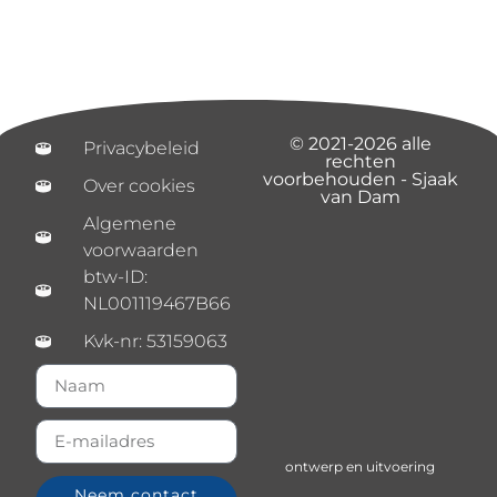
© 2021-2026 alle
Privacybeleid
rechten
voorbehouden - Sjaak
Over cookies
van Dam
Algemene
voorwaarden
btw-ID:
NL001119467B66
Kvk-nr: 53159063
ontwerp en uitvoering
Neem contact