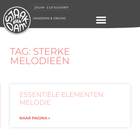
jouw cursussen
HANDPAN & DRUMS
ONLINE CURSUS
TAG: STERKE
MELODIEËN
ESSENTIËLE ELEMENTEN:
MELODIE
NAAR PAGINA »