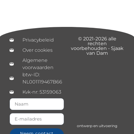
© 2021-2026 alle
Privacybeleid
rechten
voorbehouden - Sjaak
Over cookies
van Dam
Algemene
voorwaarden
btw-ID:
NL001119467B66
Kvk-nr: 53159063
ontwerp en uitvoering
Neem contact