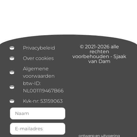
© 2021-2026 alle
Privacybeleid
rechten
voorbehouden - Sjaak
Over cookies
van Dam
Algemene
voorwaarden
btw-ID:
NL001119467B66
Kvk-nr: 53159063
ontwerp en uitvoering